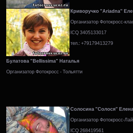
Криворучко "Ariadna" Еле
Организатор Фотокросс-кла
ICQ 3405133017
тел.: +79179413279
Булатова "
Bellissima" Наталья
Организатор Фотокросс - Тольятти
Солосина "Солося" Елен
Организатор Фотокросс-Лайт
ICQ 268419561