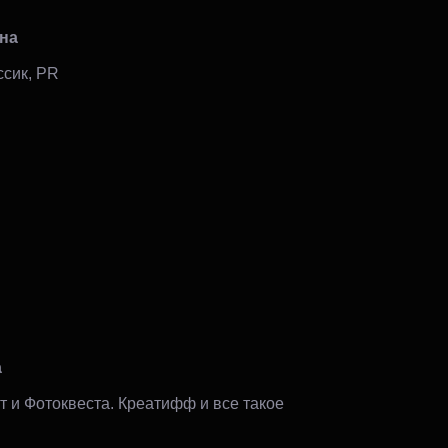
на
ссик, PR
а
 и Фотоквеста. Креатифф и все такое