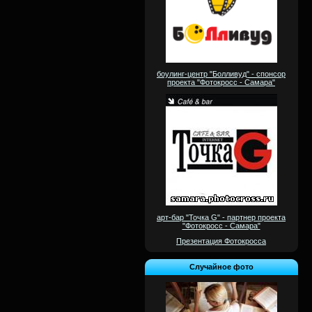
боулинг-центр "Болливуд" - спонсор
проекта "Фотокросс - Самара"
арт-бар "Точка G" - партнер проекта
"Фотокросс - Самара"
Презентация Фотокросса
Случайное фото