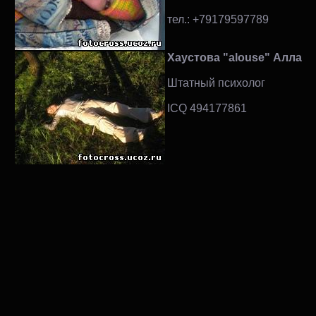
тел.: +79179597789
Хаустова "alouse" Алла
Штатный психолог
ICQ 494177861