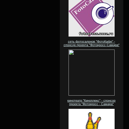
сеть фотосалонов "ФотоКафе" -
спонсор проекта "Фотокросс-Самара"
кинотеатр "Киноплекс" - спонсор
проекта "Фотокросс - Самара"